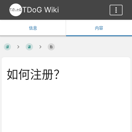
TDoG Wiki
信息
内容
如何注册？
进
入
部
分
选
择
模